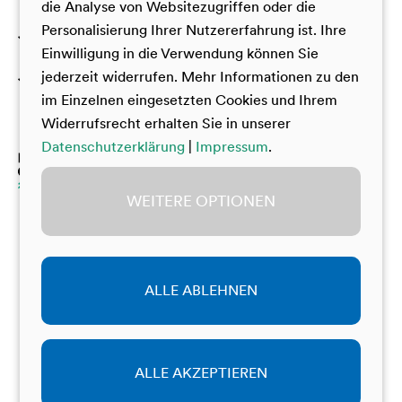
die Analyse von Websitezugriffen oder die
Personalisierung Ihrer Nutzererfahrung ist. Ihre
Erfahrungsberichte
Schülerakademie China
Einwilligung in die Verwendung können Sie
Deutsch-Französisches Jugendcamp China
jederzeit widerrufen. Mehr Informationen zu den
Über uns
Unsere Alumni berichten
Camp de jeunesse franco-allemand sur la Chine
im Einzelnen eingesetzten Cookies und Ihrem
Emilia (Schülerakademie China 2025)
Widerrufsrecht erhalten Sie in unserer
Das Team
Levin (Einsteigerakademie China 2025)
Datenschutzerklärung
|
Impressum
.
Organisatoren
Julia (Einsteigerakademie China)
WEITERE OPTIONEN
Merit (Schülerakademie China)
Soleen (Schülerakademie China)
© Bildung & Begabung
Jana (Einsteigerakademie China)
Impressum
Datenschutz
Colin (Austauschakademie China)
ALLE ABLEHNEN
Cookie Einstellungen
Juliana (Einsteigerakademie China)
Bildnachweise
David (Schülerakademie China)
ALLE AKZEPTIEREN
Martha (Austauschakademie China)