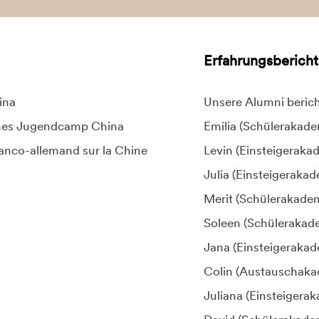
Erfahrungsberich
ina
Unsere Alumni beric
hes Jugendcamp China
Emilia (Schülerakad
anco-allemand sur la Chine
Levin (Einsteigeraka
Julia (Einsteigeraka
Merit (Schülerakade
Soleen (Schülerakad
Jana (Einsteigerakad
Colin (Austauschaka
Juliana (Einsteigera