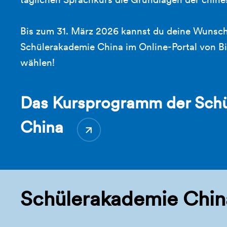
Bis zum 31. März 2026 kannst du deine Wunsc
Schülerakademie China im Online-Portal von 
wählen!
Das Kursprogramm der Sch
China
Schülerakademie Chin